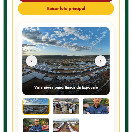
Baixar foto principal
‹
›
Vista aérea panorâmica da Expocafé